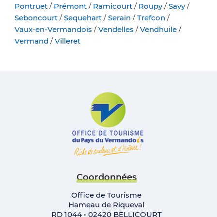
Pontruet
/
Prémont
/
Ramicourt
/
Roupy
/
Savy
/
Seboncourt
/
Sequehart
/
Serain
/
Trefcon
/
Vaux-en-Vermandois
/
Vendelles
/
Vendhuile
/
Vermand
/
Villeret
Coordonnées
Office de Tourisme
Hameau de Riqueval
RD 1044 • 02420 BELLICOURT