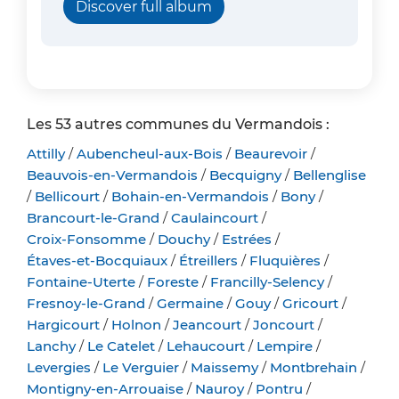
Discover full album
Les 53 autres communes du Vermandois :
Attilly
/
Aubencheul-aux-Bois
/
Beaurevoir
/
Beauvois-en-Vermandois
/
Becquigny
/
Bellenglise
/
Bellicourt
/
Bohain-en-Vermandois
/
Bony
/
Brancourt-le-Grand
/
Caulaincourt
/
Croix-Fonsomme
/
Douchy
/
Estrées
/
Étaves-et-Bocquiaux
/
Étreillers
/
Fluquières
/
Fontaine-Uterte
/
Foreste
/
Francilly-Selency
/
Fresnoy-le-Grand
/
Germaine
/
Gouy
/
Gricourt
/
Hargicourt
/
Holnon
/
Jeancourt
/
Joncourt
/
Lanchy
/
Le Catelet
/
Lehaucourt
/
Lempire
/
Levergies
/
Le Verguier
/
Maissemy
/
Montbrehain
/
Montigny-en-Arrouaise
/
Nauroy
/
Pontru
/