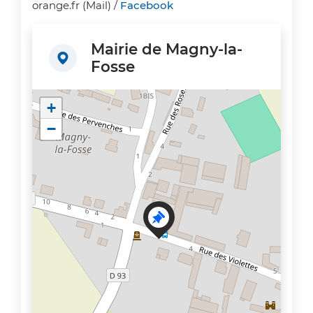
orange
.
fr
(Mail)
/
Facebook
Mairie de Magny-la-
Fosse
+
−