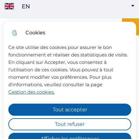
EN
Skip to
Communauté de Communes
ENGLISH
ACTIVE
Skip to
Skip to
Skip to
main
menu
search
site map
content
Main menu
Menu
Office du tourisme du Pays du Vermandois
Cookies
FRANÇAIS
Ce site utilise des cookies pour assurer le bon
fermer 
fonctionnement et réaliser des statistiques de visite.
En cliquant sur Accepter, vous consentez à
l'utilisation de ces cookies. Vous pouvez à tout
Magny-la-Fosse
moment modifier vos préférences. Pour plus
d'informations, veuillez consulter la page
Gestion des cookies.
Tout accepter
Chemins de randonnée
impraticables
Tout refuser
Dans un vallon du Vermandois,
Nous vous informons qu'en raison des dégâts
Magny-la-Fosse compte un peu
Afficher les préférences