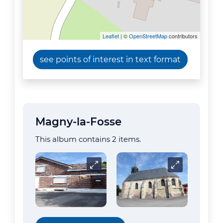
Leaflet
| ©
OpenStreetMap
contributors
see points of interest in text format
Magny-la-Fosse
This album contains 2 items.
Carrousel
Carrousel