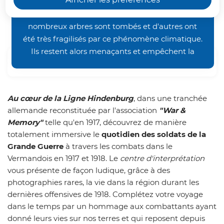
occasionnés par les orages de la fin juin, nos
la Grande Guerre !
chemins de randonnée restent inaccessibles. De
nombreux arbres sont tombés et d'autres ont
été très fragilisés par ce phénomène climatique.
Ils restent alors menaçants et empêchent la
Sommaire
bonne pratique des activités pédestre et VTT.
Nous vous demandons donc un peu de patience
avant de retrouver nos sentiers dans un meilleur
Au cœur de la Ligne Hindenburg
, dans une tranchée
état. Merci de votre compréhension.
allemande reconstituée par l'association
"War &
Memory"
telle qu'en 1917, découvrez de manière
totalement immersive le
quotidien des soldats de la
Grande Guerre
à travers les combats dans le
Vermandois en 1917 et 1918. Le
centre d'interprétation
vous présente de façon ludique, grâce à des
photographies rares, la vie dans la région durant les
dernières offensives de 1918. Complétez votre voyage
dans le temps par un hommage aux combattants ayant
donné leurs vies sur nos terres et qui reposent depuis