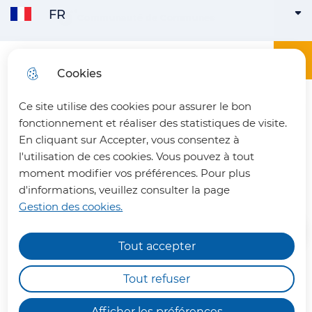
FR
Aller
Aller au
Consulter
Communauté de Communes
FRANÇAIS
ACTIVE
Aller à la
au
contenu
le plan
recherche
menu
principal
du site
Menu principa
Menu
Office du tourisme du Pays du Vermandois
Cookies
ENGLISH
Ce site utilise des cookies pour assurer le bon
fermer 
fonctionnement et réaliser des statistiques de visite.
En cliquant sur Accepter, vous consentez à
l'utilisation de ces cookies. Vous pouvez à tout
Hargicourt 14-18
moment modifier vos préférences. Pour plus
d'informations, veuillez consulter la page
Gestion des cookies.
Tout accepter
Chemins de randonnée
impraticables
Tout refuser
Faites un bond dans le passé au
Nous vous informons qu'en raison des dégâts
cœur d'une tranchée allemande de
Afficher les préférences