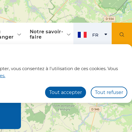
Office de Tourisme
ù
Notre savoir-
FR
anger
faire
FRANÇAIS
ACTI
fermer l'alerte
pter, vous consentez à l'utilisation de ces cookies. Vous
es.
Tout accepter
Tout refuser
22