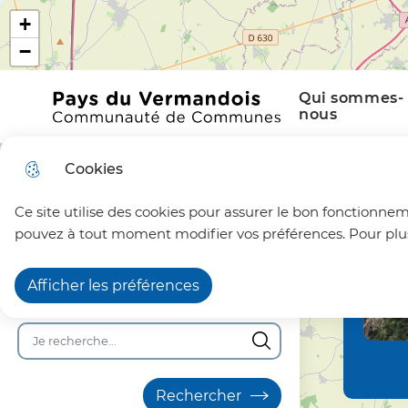
+
Communauté de Com
Aller au menu
Aller à la recherche
Aller au c
−
Menu principal
N
Qui sommes-
a
Office du tourisme du Pays du Vermandois
nous
v
Vue
Cookies
i
attachée
Ce site utilise des cookies pour assurer le bon fonctionneme
g
pouvez à tout moment modifier vos préférences. Pour plus 
a
Afficher les préférences
t
Recherche en texte intégral
i
o
n