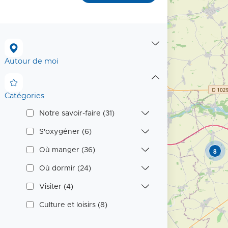
p
r
Catégories
Autour de moi
i
Autour de moi
n
c
Catégories
i
Notre savoir-faire (31)
Notre savoir-faire (31)
p
S'oxygéner (6)
S'oxygéner (6)
a
Où manger (36)
8
Où manger (36)
l
Où dormir (24)
Où dormir (24)
e
Visiter (4)
Visiter (4)
O
Culture et loisirs (8)
T