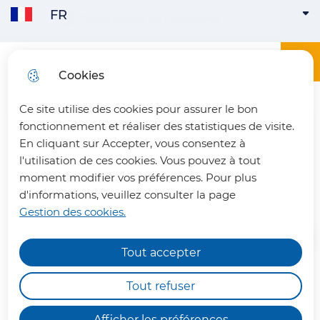
FR
Aller
Aller au
Consulter
Communauté de Communes
FRANÇAIS
ACTIVE
Aller à la
au
contenu
le plan
recherche
menu
principal
du site
Menu principa
Menu
Office du tourisme du Pays du Vermandois
Cookies
ENGLISH
Ce site utilise des cookies pour assurer le bon
fermer 
fonctionnement et réaliser des statistiques de visite.
En cliquant sur Accepter, vous consentez à
l'utilisation de ces cookies. Vous pouvez à tout
Au Bon Kebab
moment modifier vos préférences. Pour plus
d'informations, veuillez consulter la page
Gestion des cookies.
Tout accepter
Chemins de randonnée
impraticables
Tout refuser
Tout près du centre-ville de
Nous vous informons qu'en raison des dégâts
Bohain-en-Vermandois, "Au Bon
Afficher les préférences