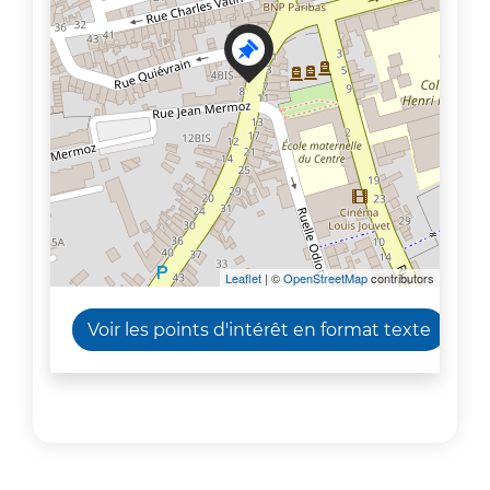
Leaflet
| ©
OpenStreetMap
contributors
Voir les points d'intérêt en format texte