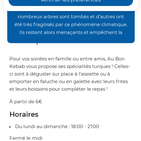
occasionnés par les orages de la fin juin, nos
Kebab" vous propose ses assiettes
chemins de randonnée restent inaccessibles. De
kebab à déguster sur place ou ses
nombreux arbres sont tombés et d'autres ont
faluches et galettes
été très fragilisés par ce phénomène climatique.
généreusement garnies à retirer
Ils restent alors menaçants et empêchent la
au comptoir.
bonne pratique des activités pédestre et VTT.
Nous vous demandons donc un peu de patience
avant de retrouver nos sentiers dans un meilleur
Pour vos soirées en famille ou entre amis, Au Bon
état. Merci de votre compréhension.
Kebab vous propose ses spécialités turques ! Celles-
ci sont à déguster sur place à l'assiette ou à
emporter en faluche ou en galette avec leurs frites
et leurs boissons pour compléter le repas !
À partir de 6€
Horaires
Du lundi au dimanche : 18:00 - 21:00
Fermé le midi