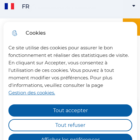
FR
Aller
Aller au
Consulter
Communauté de Communes
FRANÇAIS
ACTIVE
Aller à la
au
contenu
le plan
recherche
menu
principal
du site
Menu principa
Menu
Office du tourisme du Pays du Vermandois
Cookies
ENGLISH
Ce site utilise des cookies pour assurer le bon
fermer 
fonctionnement et réaliser des statistiques de visite.
En cliquant sur Accepter, vous consentez à
l'utilisation de ces cookies. Vous pouvez à tout
Notre équipe
moment modifier vos préférences. Pour plus
d'informations, veuillez consulter la page
Gestion des cookies.
Tout accepter
Chemins de randonnée
impraticables
Tout refuser
Vous voulez accéder à
Nous vous informons qu'en raison des dégâts
l'information touristique et
Afficher les préférences