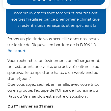
occasionnés par les orages de la fin juin, nos
pratique ? Vous souhaitez
chemins de randonnée restent inaccessibles. De
découvrir les richesses du
nombreux arbres sont tombés et d'autres ont
Vermandois ?
été très fragilisés par ce phénomène climatique.
Ils restent alors menaçants et empêchent la
bonne pratique des activités pédestre et VTT.
N'hésitez pas à venir à notre rencontre ! Nous vous
Nous vous demandons donc un peu de patience
ferons un plaisir de vous accueillir dans nos locaux
avant de retrouver nos sentiers dans un meilleur
sur le site de Riqueval en bordure de la D 1044 à
état. Merci de votre compréhension.
Bellicourt
.
Vous recherchez un événement, un hébergement,
un restaurant, une visite, une activité culturelle ou
sportive... le temps d'une halte, d'un week-end ou
d'un séjour ?
Que vous soyez seul(e), en famille, avec votre tribu
ou en groupe, l'équipe de l'Office de Tourisme du
Pays du Vermandois est à votre disposition :
er
Du 1
janvier au 31 mars :