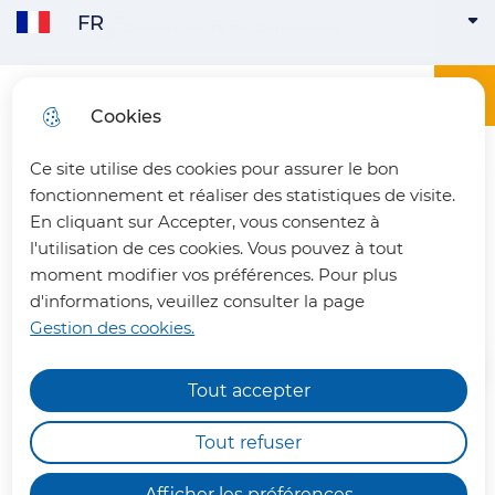
FR
Aller
Aller au
Consulter
Communauté de Communes
FRANÇAIS
ACTIVE
Aller à la
au
contenu
le plan
recherche
menu
principal
du site
Menu principa
Menu
Office du tourisme du Pays du Vermandois
Cookies
ENGLISH
Ce site utilise des cookies pour assurer le bon
fermer 
fonctionnement et réaliser des statistiques de visite.
En cliquant sur Accepter, vous consentez à
l'utilisation de ces cookies. Vous pouvez à tout
Les logements insolites
moment modifier vos préférences. Pour plus
d'informations, veuillez consulter la page
Gestion des cookies.
Tout accepter
Chemins de randonnée
impraticables
Tout refuser
Et si vous faisiez le choix d'un
Nous vous informons qu'en raison des dégâts
hébergement qui vous rapproche de
Afficher les préférences