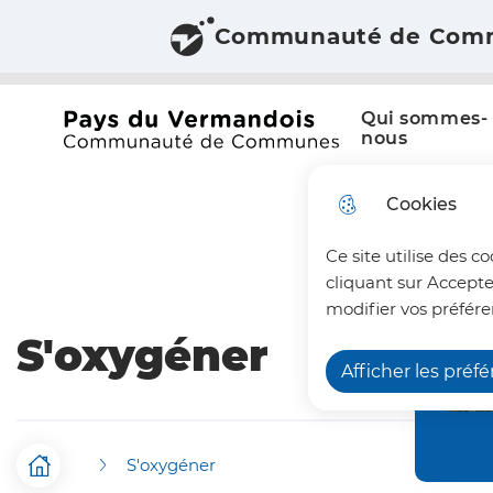
Communauté de Com
Aller au menu
Aller à la recherche
Aller au c
Menu principal
N
Qui sommes-
a
Office du tourisme du Pays du Vermandois
nous
v
Cookies
i
Ce site utilise des c
g
cliquant sur Accepte
a
modifier vos préfére
S'oxygéner
t
Afficher les préf
i
o
S'oxygéner
n
F
Accueil