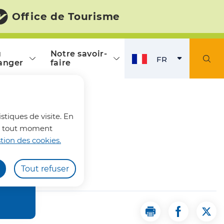
Office de Tourisme
ù
Notre savoir-
FR
anger
faire
FRANÇAIS
ACTI
fermer l'alerte
stiques de visite. En
z à tout moment
tion des cookies.
Tout refuser
Imprimer la page 
Partager la
Part