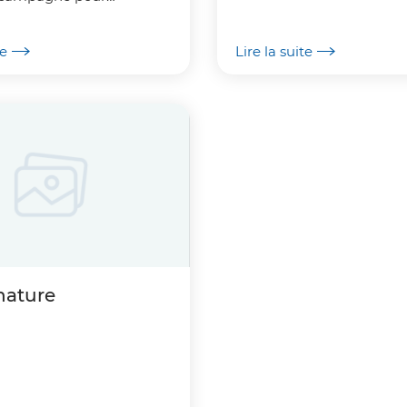
r à votre loisir !
parcours permanents, acc
par l'achat d'une licence a
te
Lire la suite
 nature