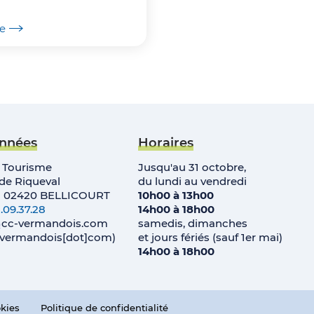
te
nnées
Horaires
e Tourisme
Jusqu'au 31 octobre,
e Riqueval
du lundi au vendredi
• 02420 BELLICOURT
10h00 à 13h00
.09.37.28
14h00 à 18h00
cc-vermandois
.
com
samedis, dimanches
c-vermandois[dot]com)
et jours fériés (sauf 1er mai)
14h00 à 18h00
okies
Politique de confidentialité