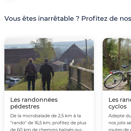
p
i
r
Vous êtes inarrêtable ? Profitez de no
l
i
d
n
'
c
A
i
r
p
i
a
a
l
n
Les randonnées
Les ran
e
pédestres
cyclos
e
De la microbalade de 2,5 km à la
Adepte du
O
"rando" de 16,5 km, profitez de plus
nos jolis s
T
de 60 km de chemins balisés qui
routes de