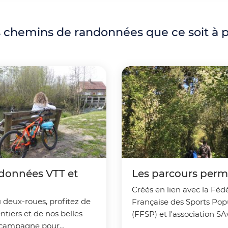
et empêchent la bonne pratique des
activités pédestre et VTT. Nous vous
demandons donc un peu de patience
s chemins de randonnées que ce soit à pi
avant de retrouver nos sentiers dans un
meilleur état. Merci de votre
compréhension.
données VTT et
Les parcours per
Créés en lien avec la Féd
 deux-roues, profitez de
Française des Sports Pop
entiers et de nos belles
(FFSP) et l'association SA
 campagne pour
COnnaître PArtager (SAC