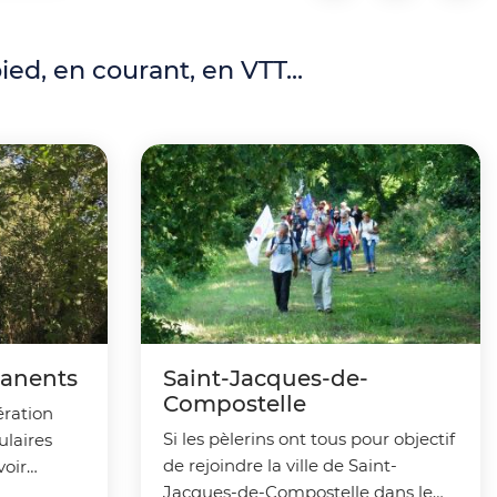
ed, en courant, en VTT...
manents
Saint-Jacques-de-
Compostelle
ération
Si les pèlerins ont tous pour objectif
ulaires
de rejoindre la ville de Saint-
voir
Jacques-de-Compostelle dans le
OPA), les