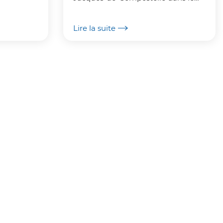
nord de l'Espagne, de nombreux
essibles
chemins s'y dirigent avec au
u...
Lire la suite
moins trois façons de s'y...