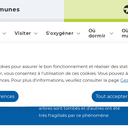
munes
ontenu principal
Consulter le plan du site
Où
O
Visiter
S'oxygéner
dormir
m
Chemins de randonnée
ookies pour assurer le bon fonctionnement et réaliser des stati
impraticables
r, vous consentez à l'utilisation de ces cookies. Vous pouve
Nous vous informons qu'en raison des
nces. Pour plus d'informations, veuillez consulter la page
Ges
dégâts occasionnés par les orages de la
fin juin, nos chemins de randonnée
érences
Tout accepter
restent inaccessibles. De nombreux
arbres sont tombés et d'autres ont été
très fragilisés par ce phénomène
climatique. Ils restent alors menaçants