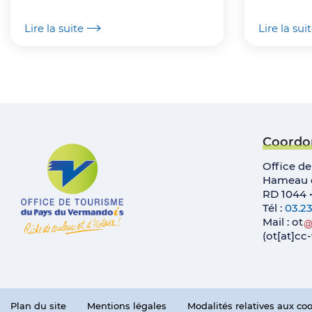
France, Suisse et Italie) sur une
distance de 3000 km et qui...
Lire la suite
Lire la sui
Coordo
Office d
Hameau d
RD 1044 
Tél :
03.23
Mail :
ot
(ot[at]c
Plan du site
Mentions légales
Modalités relatives aux co