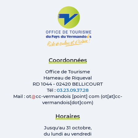
Coordonnées
Office de Tourisme
Hameau de Riqueval
RD 1044 • 02420 BELLICOURT
Tél :
03.23.09.37.28
Mail :
ot
cc-vermandois
[point]
com
(ot[at]cc-
vermandois[dot]com)
Horaires
Jusqu'au 31 octobre,
du lundi au vendredi