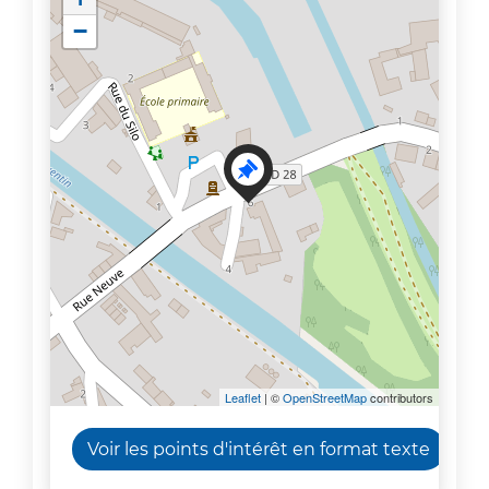
−
Leaflet
| ©
OpenStreetMap
contributors
Voir les points d'intérêt en format texte