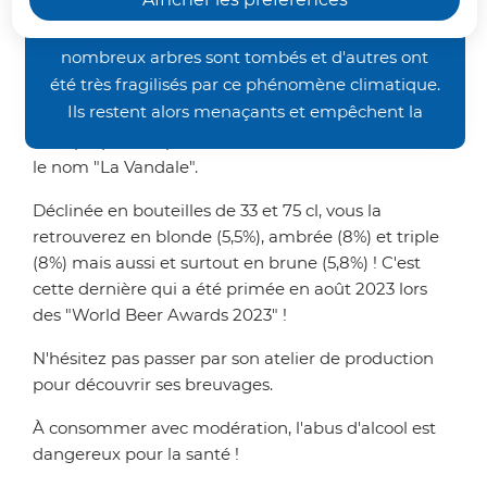
occasionnés par les orages de la fin juin, nos
brasse l'une des meilleures bières
chemins de randonnée restent inaccessibles. De
du monde !
nombreux arbres sont tombés et d'autres ont
été très fragilisés par ce phénomène climatique.
Ils restent alors menaçants et empêchent la
Venez découvrir "La Brasserie de l’Escaut" où David
bonne pratique des activités pédestre et VTT.
vous propose sa production de bière artisanale sous
Nous vous demandons donc un peu de patience
le nom "La Vandale".
avant de retrouver nos sentiers dans un meilleur
Déclinée en bouteilles de 33 et 75 cl, vous la
état. Merci de votre compréhension.
retrouverez en blonde (5,5%), ambrée (8%) et triple
(8%) mais aussi et surtout en brune (5,8%) ! C'est
cette dernière qui a été primée en août 2023 lors
des "World Beer Awards 2023" !
N'hésitez pas passer par son atelier de production
pour découvrir ses breuvages.
À consommer avec modération, l'abus d'alcool est
dangereux pour la santé !