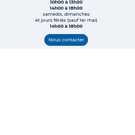
10h00 à 13h00
14h00 à 18h00
samedis, dimanches
et jours fériés (sauf 1er mai)
14h00 à 18h00
Nous contacter
Instagram
Facebook
Plan du site
Mentions légales
Modalités relatives aux cookies
Politique de confidentialité