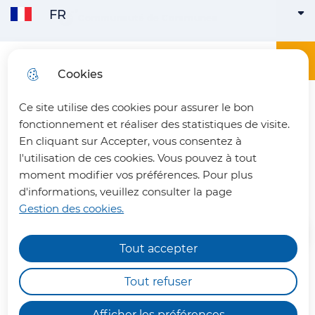
FR
Aller
Aller au
Consulter
Communauté de Communes
FRANÇAIS
ACTIVE
Aller à la
au
contenu
le plan
recherche
menu
principal
du site
Menu principa
Menu
Office du tourisme du Pays du Vermandois
Cookies
ENGLISH
Ce site utilise des cookies pour assurer le bon
fermer 
fonctionnement et réaliser des statistiques de visite.
En cliquant sur Accepter, vous consentez à
l'utilisation de ces cookies. Vous pouvez à tout
La Brasserie de l’Escaut
moment modifier vos préférences. Pour plus
d'informations, veuillez consulter la page
Gestion des cookies.
Tout accepter
Chemins de randonnée
impraticables
Tout refuser
Au centre du village de Vendhuile,
Nous vous informons qu'en raison des dégâts
à "La Brasserie de l'Escaut" David
Afficher les préférences