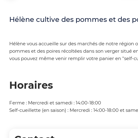
p
i
r
Hélène cultive des pommes et des po
l
i
d
n
'
Hélène vous accueille sur des marchés de notre région o
pommes et des poires récoltées dans son verger situé en 
c
A
vous pouvez même venir remplir votre panier en "self-cue
i
r
p
i
Horaires
a
a
l
n
Ferme : Mercredi et samedi : 14:00-18:00
Self-cueillette (en saison) : Mercredi : 14:00-18:00 et same
e
e
O
T