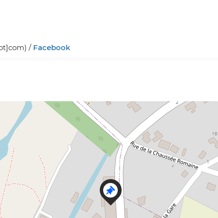
ot]com)
/
Facebook