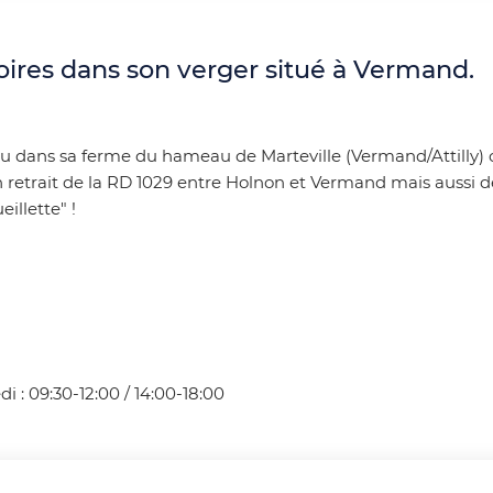
et empêchent la bonne pratique des
activités pédestre et VTT. Nous vous
demandons donc un peu de patience
ires dans son verger situé à Vermand.
avant de retrouver nos sentiers dans un
meilleur état. Merci de votre
compréhension.
u dans sa ferme du hameau de Marteville (Vermand/Attilly) 
retrait de la RD 1029 entre Holnon et Vermand mais aussi des
illette" !
di : 09:30-12:00 / 14:00-18:00