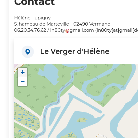
Contact
Hélène Tupigny
5, hameau de Marteville - 02490 Vermand
06.20.34.76.62 /
ln80ty
gmail
.
com
(ln80ty[at]gmail[d
Le Verger d'Hélène
+
−