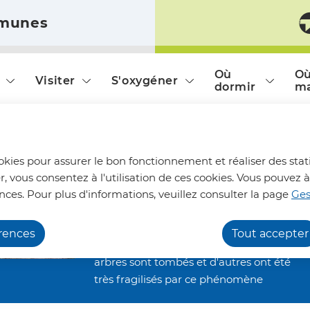
munes
ontenu principal
Consulter le plan du site
Où
O
Visiter
S'oxygéner
dormir
m
Chemins de randonnée
ookies pour assurer le bon fonctionnement et réaliser des stati
impraticables
r, vous consentez à l'utilisation de ces cookies. Vous pouve
Nous vous informons qu'en raison des
nces. Pour plus d'informations, veuillez consulter la page
Ges
dégâts occasionnés par les orages de la
fin juin, nos chemins de randonnée
érences
Tout accepter
restent inaccessibles. De nombreux
arbres sont tombés et d'autres ont été
très fragilisés par ce phénomène
Le Verger d'Hélène
climatique. Ils restent alors menaçants