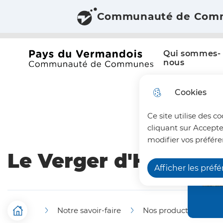
Communauté de Com
Aller au menu
Aller à la recherche
Aller au c
Menu principal
N
Qui sommes-
a
Office du tourisme du Pays du Vermandois
nous
v
Cookies
i
Ce site utilise des c
g
cliquant sur Accepte
a
modifier vos préfére
Le Verger d'Hélène
t
Afficher les préf
i
o
Notre savoir-faire
Nos producteurs
n
F
Accueil