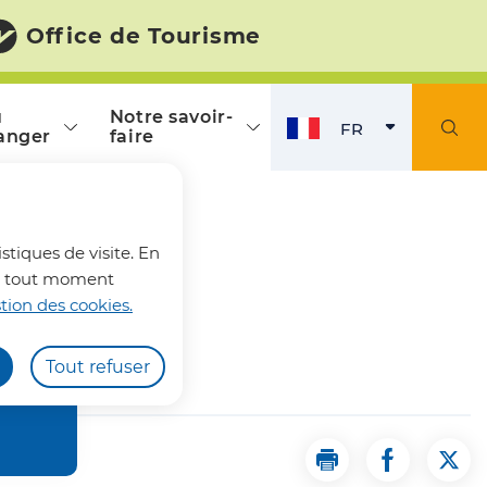
Office de Tourisme
ù
Notre savoir-
FR
anger
faire
FRANÇAIS
ACTI
fermer l'alerte
stiques de visite. En
z à tout moment
tion des cookies.
Tout refuser
Imprimer la page 
Partager la
Part