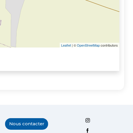
Leaflet
| ©
OpenStreetMap
contributors
Instagram
Nous contacter
Facebook