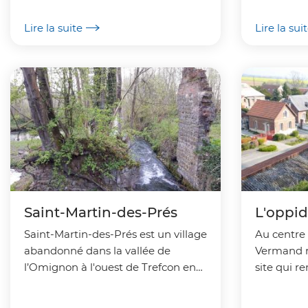
petit patrimoine.
européen 
Lire la suite
Lire la sui
Saint-Martin-des-Prés
L'oppi
Saint-Martin-des-Prés est un village
Au centre 
abandonné dans la vallée de
Vermand r
l’Omignon à l'ouest de Trefcon en
site qui r
bordure du département de la
romaine.
Somme.