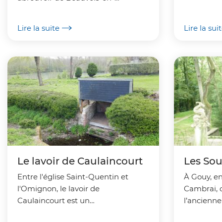
Vermandois est un espace consacré
l'Escaut à
à la biodiversité.
Chauny.
Lire la suite
Lire la sui
Le lavoir de Caulaincourt
Les Sou
Entre l'église Saint-Quentin et
À Gouy, en
l'Omignon, le lavoir de
Cambrai, c
Caulaincourt est un
l’ancienn
site remarquable en matière de
Martin que