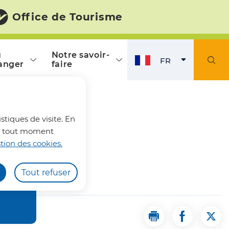
Office de Tourisme
ù
Notre savoir-
FR
anger
faire
FRANÇAIS
ACTI
fermer l'alerte
stiques de visite. En
z à tout moment
tion des cookies.
Tout refuser
Imprimer la page L
Partager la
Part