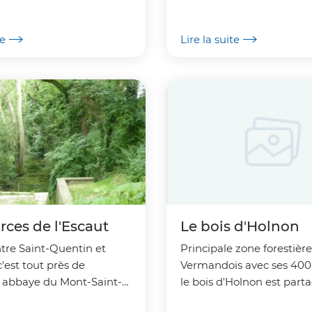
 Cambrai à l'Oise à
qui subsiste seulement à
endroit en Europe et peut.
te
Lire la suite
rces de l'Escaut
Le bois d'Holnon
tre Saint-Quentin et
Principale zone forestièr
'est tout près de
Vermandois avec ses 400 
e abbaye du Mont-Saint-
le bois d'Holnon est part
 le célèbre fleuve
Attilly et Holnon.