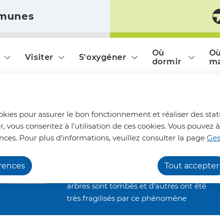
munes
ontenu principal
Consulter le plan du site
Où
O
Visiter
S'oxygéner
dormir
m
Chemins de randonnée
ookies pour assurer le bon fonctionnement et réaliser des stati
impraticables
r, vous consentez à l'utilisation de ces cookies. Vous pouve
Nous vous informons qu'en raison des
nces. Pour plus d'informations, veuillez consulter la page
Ges
dégâts occasionnés par les orages de la
fin juin, nos chemins de randonnée
érences
Tout accepter
restent inaccessibles. De nombreux
arbres sont tombés et d'autres ont été
très fragilisés par ce phénomène
climatique. Ils restent alors menaçants