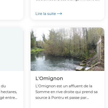
la détente au bord de l'eau.
 cet
..
Lire la suite
L'Omignon
e du
L'Omignon est un affluent de la
hectares,
Somme en rive droite qui prend sa
agé entre
source à Pontru et passe par
Maissemy, Vermand, Attilly,