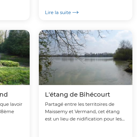
Caulaincourt et Trefcon.
Lire la suite
and
L'étang de Bihécourt
que lavoir
Partagé entre les territoires de
 18ème
Maissemy et Vermand, cet étang
est un lieu de nidification pour les
oiseaux sédentaires et un site de
passage pour des oiseaux