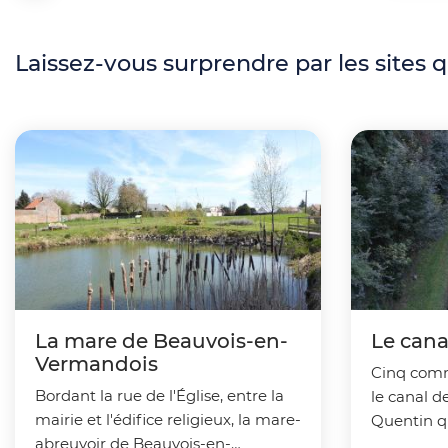
p
i
r
Laissez-vous surprendre par les sites 
l
i
d
n
'
c
A
i
r
p
i
a
a
l
n
La mare de Beauvois-en-
Le cana
e
Vermandois
e
Cinq comm
Bordant la rue de l'Église, entre la
le canal d
O
mairie et l'édifice religieux, la mare-
Quentin qu
T
abreuvoir de Beauvois-en-
territoire