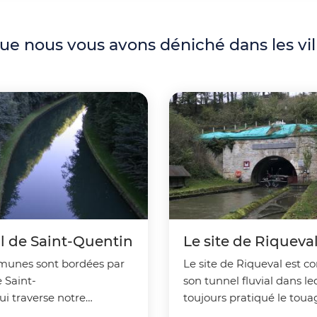
et empêchent la bonne pratique des
activités pédestre et VTT. Nous vous
demandons donc un peu de patience
que nous vous avons déniché dans les vi
avant de retrouver nos sentiers dans un
meilleur état. Merci de votre
compréhension.
l de Saint-Quentin
Le site de Riqueva
unes sont bordées par
Le site de Riqueval est c
e Saint-
son tunnel fluvial dans le
i traverse notre
toujours pratiqué le toua
 du nord au sud en reliant
technique de traction de