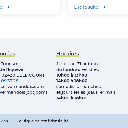
te
Lire la suite
nnées
Horaires
e Tourisme
Jusqu'au 31 octobre,
e Riqueval
du lundi au vendredi
• 02420 BELLICOURT
10h00 à 13h00
.09.37.28
14h00 à 18h00
cc-vermandois
.
com
samedis, dimanches
c-vermandois[dot]com)
et jours fériés (sauf 1er mai)
14h00 à 18h00
okies
Politique de confidentialité