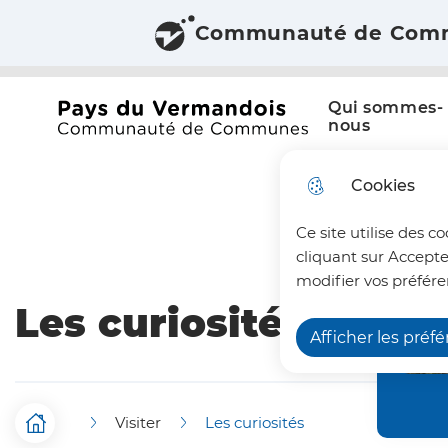
Communauté de Com
Aller au menu
Aller à la recherche
Aller au c
Menu principal
N
Qui sommes-
a
Office du tourisme du Pays du Vermandois
nous
v
Cookies
i
Ce site utilise des c
g
cliquant sur Accepte
a
modifier vos préfére
Les curiosités
t
Afficher les préf
i
o
Visiter
Les curiosités
n
F
Accueil