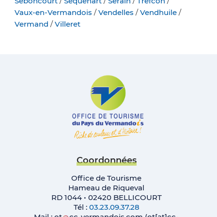
Seboncourt
/
Sequehart
/
Serain
/
Trefcon
/
Vaux-en-Vermandois
/
Vendelles
/
Vendhuile
/
Vermand
/
Villeret
Coordonnées
Office de Tourisme
Hameau de Riqueval
RD 1044 • 02420 BELLICOURT
Tél :
03.23.09.37.28
Mail :
ot
cc-vermandois
.
com
(ot[at]cc-