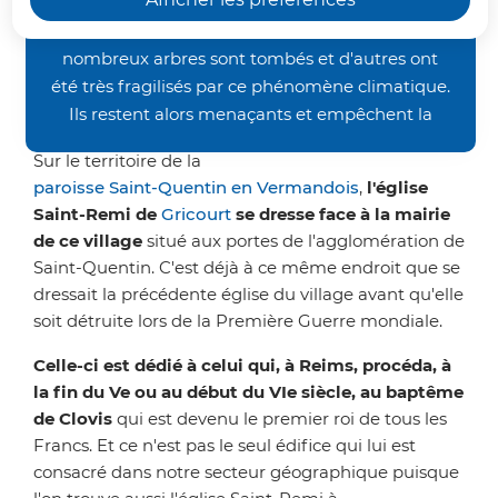
Cette église a été édifiée dans les
occasionnés par les orages de la fin juin, nos
chemins de randonnée restent inaccessibles. De
années 1920 à l'emplacement de
nombreux arbres sont tombés et d'autres ont
l'ancienne détruite pendant la
été très fragilisés par ce phénomène climatique.
Grande Guerre.
Ils restent alors menaçants et empêchent la
bonne pratique des activités pédestre et VTT.
Sur le territoire de la
Nous vous demandons donc un peu de patience
paroisse Saint-Quentin en Vermandois
,
l'église
avant de retrouver nos sentiers dans un meilleur
Saint-Remi de
Gricourt
se dresse face à la mairie
état. Merci de votre compréhension.
de ce village
situé aux portes de l'agglomération de
Saint-Quentin. C'est déjà à ce même endroit que se
dressait la précédente église du village avant qu'elle
soit détruite lors de la Première Guerre mondiale.
Celle-ci est dédié à celui qui, à Reims, procéda, à
la fin du Ve ou au début du VIe siècle, au baptême
de Clovis
qui est devenu le premier roi de tous les
Francs. Et ce n'est pas le seul édifice qui lui est
consacré dans notre secteur géographique puisque