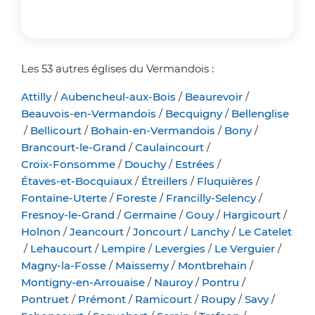
Les 53 autres églises du Vermandois :
Attilly
/
Aubencheul-aux-Bois
/
Beaurevoir
/
Beauvois-en-Vermandois
/
Becquigny
/
Bellenglise
/
Bellicourt
/
Bohain-en-Vermandois
/
Bony
/
Brancourt-le-Grand
/
Caulaincourt
/
Croix-Fonsomme
/
Douchy
/
Estrées
/
Étaves-et-Bocquiaux
/
Étreillers
/
Fluquières
/
Fontaine-Uterte
/
Foreste
/
Francilly-Selency
/
Fresnoy-le-Grand
/
Germaine
/
Gouy
/
Hargicourt
/
Holnon
/
Jeancourt
/
Joncourt
/
Lanchy
/
Le Catelet
/
Lehaucourt
/
Lempire
/
Levergies
/
Le Verguier
/
Magny-la-Fosse
/
Maissemy
/
Montbrehain
/
Montigny-en-Arrouaise
/
Nauroy
/
Pontru
/
Pontruet
/
Prémont
/
Ramicourt
/
Roupy
/
Savy
/