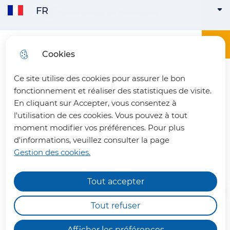
FR
Aller
Aller au
Consulter
Communauté de Communes
FRANÇAIS
ACTIVE
Aller à la
au
contenu
le plan
recherche
menu
principal
du site
Menu principa
Menu
Office du tourisme du Pays du Vermandois
Cookies
ENGLISH
Ce site utilise des cookies pour assurer le bon
fermer 
fonctionnement et réaliser des statistiques de visite.
En cliquant sur Accepter, vous consentez à
l'utilisation de ces cookies. Vous pouvez à tout
L'église Saint-Remi de
moment modifier vos préférences. Pour plus
d'informations, veuillez consulter la page
Gricourt
Gestion des cookies.
Tout accepter
Chemins de randonnée
impraticables
Tout refuser
Nous vous informons qu'en raison des dégâts
Afficher les préférences