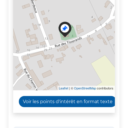
Leaflet
| ©
OpenStreetMap
contributors
Voir les points d'intérêt en format texte