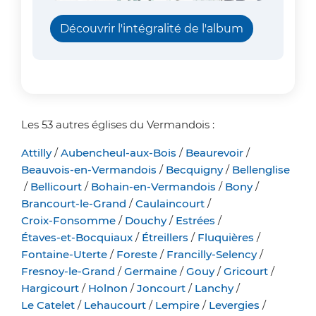
Découvrir l'intégralité de l'album
Les 53 autres églises du Vermandois :
Attilly
/
Aubencheul-aux-Bois
/
Beaurevoir
/
Beauvois-en-Vermandois
/
Becquigny
/
Bellenglise
/
Bellicourt
/
Bohain-en-Vermandois
/
Bony
/
Brancourt-le-Grand
/
Caulaincourt
/
Croix-Fonsomme
/
Douchy
/
Estrées
/
Étaves-et-Bocquiaux
/
Étreillers
/
Fluquières
/
Fontaine-Uterte
/
Foreste
/
Francilly-Selency
/
Fresnoy-le-Grand
/
Germaine
/
Gouy
/
Gricourt
/
Hargicourt
/
Holnon
/
Joncourt
/
Lanchy
/
Le Catelet
/
Lehaucourt
/
Lempire
/
Levergies
/