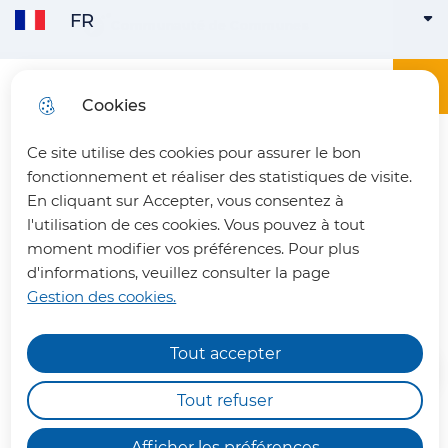
FR
Aller
Aller au
Consulter
Communauté de Communes
FRANÇAIS
ACTIVE
Aller à la
au
contenu
le plan
recherche
menu
principal
du site
Menu principa
Menu
Office du tourisme du Pays du Vermandois
Cookies
ENGLISH
Ce site utilise des cookies pour assurer le bon
fermer 
fonctionnement et réaliser des statistiques de visite.
En cliquant sur Accepter, vous consentez à
l'utilisation de ces cookies. Vous pouvez à tout
L'église Saint-Martin de
moment modifier vos préférences. Pour plus
d'informations, veuillez consulter la page
Jeancourt
Gestion des cookies.
Tout accepter
Chemins de randonnée
impraticables
Tout refuser
Nous vous informons qu'en raison des dégâts
Afficher les préférences