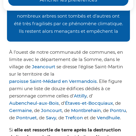
Comme plusieurs églises de notre
occasionnés par les orages de la fin juin, nos
chemins de randonnée restent inaccessibles. De
territoire, c'est du nom de Saint-
nombreux arbres sont tombés et d'autres ont
Martin qu'a été baptisée cette
été très fragilisés par ce phénomène climatique.
église reconstruite au début des
Ils restent alors menaçants et empêchent la
années 1920.
bonne pratique des activités pédestre et VTT.
Nous vous demandons donc un peu de patience
À l'ouest de notre communauté de communes, en
avant de retrouver nos sentiers dans un meilleur
limite avec le département de la Somme, dans le
état. Merci de votre compréhension.
village de
Jeancourt
se dresse l'église Saint-Martin
sur le territoire de la
paroisse Saint-Médard en Vermandois
. Elle figure
parmi une liste de douze édifices dédiés à ce
personnage comme celles d'
Attilly
, d'
Aubencheul-aux-Bois
, d'
Étaves-et-Bocquiaux
, de
Germaine
, de
Joncourt
, de
Montbrehain
, de
Pontru
,
de
Pontruet
, de
Savy
, de
Trefcon
et de
Vendhuile
.
Si
elle est ressortie de terre après la destruction