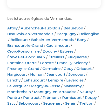
Les 53 autres églises du Vermandois :
Attilly
/
Aubencheul-aux-Bois
/
Beaurevoir
/
Beauvois-en-Vermandois
/
Becquigny
/
Bellenglise
/
Bellicourt
/
Bohain-en-Vermandois
/
Bony
/
Brancourt-le-Grand
/
Caulaincourt
/
Croix-Fonsomme
/
Douchy
/
Estrées
/
Étaves-et-Bocquiaux
/
Étreillers
/
Fluquières
/
Fontaine-Uterte
/
Foreste
/
Francilly-Selency
/
Fresnoy-le-Grand
/
Germaine
/
Gouy
/
Gricourt
/
Hargicourt
/
Holnon
/
Jeancourt
/
Joncourt
/
Lanchy
/
Lehaucourt
/
Lempire
/
Levergies
/
Le Verguier
/
Magny-la-Fosse
/
Maissemy
/
Montbrehain
/
Montigny-en-Arrouaise
/
Nauroy
/
Pontru
/
Pontruet
/
Prémont
/
Ramicourt
/
Roupy
/
Savy
/
Seboncourt
/
Sequehart
/
Serain
/
Trefcon
/