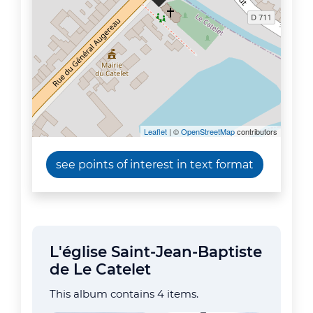
Leaflet
| ©
OpenStreetMap
contributors
see points of interest in text format
L'église Saint-Jean-Baptiste
de Le Catelet
This album contains 4 items.