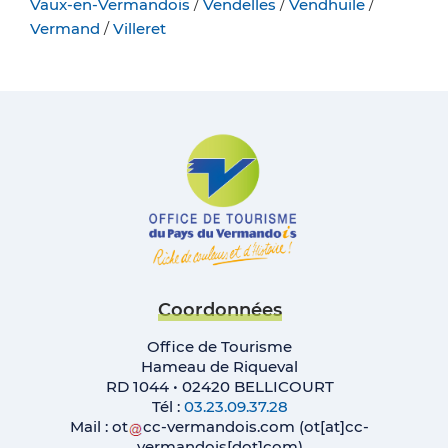
Vaux-en-Vermandois
/
Vendelles
/
Vendhuile
/
Vermand
/
Villeret
Coordonnées
Office de Tourisme
Hameau de Riqueval
RD 1044 • 02420 BELLICOURT
Tél :
03.23.09.37.28
Mail :
ot
cc-vermandois
.
com
(ot[at]cc-
vermandois[dot]com)