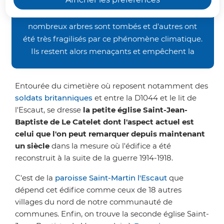
En bordure de l'axe Saint-
occasionnés par les orages de la fin juin, nos
chemins de randonnée restent inaccessibles. De
Quentin/Cambrai, l'église Saint-
nombreux arbres sont tombés et d'autres ont
Jean-Baptiste de Le Catelet a subi
été très fragilisés par ce phénomène climatique.
les destructions de la Première
Ils restent alors menaçants et empêchent la
Guerre mondiale.
bonne pratique des activités pédestre et VTT.
Nous vous demandons donc un peu de patience
Entourée du cimetière où reposent notamment des
avant de retrouver nos sentiers dans un meilleur
soldats britanniques
et entre la D1044 et le lit de
état. Merci de votre compréhension.
l'Escaut, se dresse
la petite église Saint-Jean-
Baptiste de Le Catelet
dont l'aspect actuel est
celui que l'on peut remarquer depuis maintenant
un siècle
dans la mesure où l'édifice a été
reconstruit à la suite de la guerre 1914-1918.
C'est de la
paroisse Saint-Martin l'Escaut
que
dépend cet édifice comme ceux de 18 autres
villages du nord de notre communauté de
communes. Enfin, on trouve la seconde église Saint-