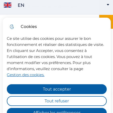
EN
Skip to
Communauté de Communes
ENGLISH
ACTIVE
Skip to
Skip to
Skip to
main
menu
search
site map
content
Main menu
Menu
Office du tourisme du Pays du Vermandois
Cookies
FRANÇAIS
Ce site utilise des cookies pour assurer le bon
fermer 
fonctionnement et réaliser des statistiques de visite.
En cliquant sur Accepter, vous consentez à
l'utilisation de ces cookies. Vous pouvez à tout
L'église Saint-Jean-
moment modifier vos préférences. Pour plus
d'informations, veuillez consulter la page
Baptiste de Le Catelet
Gestion des cookies.
Tout accepter
Chemins de randonnée
impraticables
Tout refuser
Nous vous informons qu'en raison des dégâts
Afficher les préférences