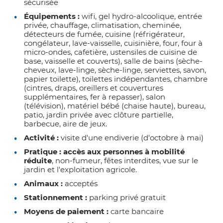
sécurisée
Équipements :
wifi, gel hydro-alcoolique, entrée
privée, chauffage, climatisation, cheminée,
détecteurs de fumée, cuisine (réfrigérateur,
congélateur, lave-vaisselle, cuisinière, four, four à
micro-ondes, cafetière, ustensiles de cuisine de
base, vaisselle et couverts), salle de bains (sèche-
cheveux, lave-linge, sèche-linge, serviettes, savon,
papier toilette), toilettes indépendantes, chambre
(cintres, draps, oreillers et couvertures
supplémentaires, fer à repasser), salon
(télévision), matériel bébé (chaise haute), bureau,
patio, jardin privée avec clôture partielle,
barbecue, aire de jeux.
Activité :
visite d'une endiverie (d'octobre à mai)
Pratique :
accès aux personnes à mobilité
réduite
, non-fumeur, fêtes interdites, vue sur le
jardin et l'exploitation agricole.
Animaux :
acceptés
Stationnement :
parking privé gratuit
Moyens de paiement :
carte bancaire