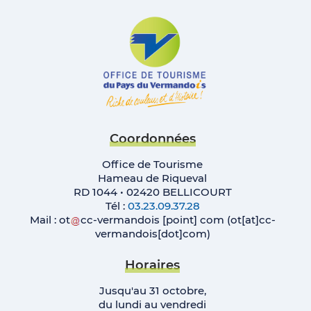
Coordonnées
Office de Tourisme
Hameau de Riqueval
RD 1044 • 02420 BELLICOURT
Tél :
03.23.09.37.28
Mail :
ot
cc-vermandois
[point]
com
(ot[at]cc-
vermandois[dot]com)
Horaires
Jusqu'au 31 octobre,
du lundi au vendredi