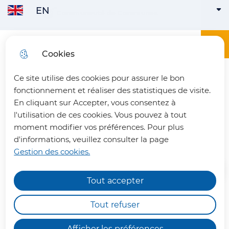
EN
Skip to
Communauté de Communes
ENGLISH
ACTIVE
Skip to
Skip to
Skip to
main
menu
search
site map
content
Main menu
Menu
Office du tourisme du Pays du Vermandois
Cookies
FRANÇAIS
Ce site utilise des cookies pour assurer le bon
fermer 
fonctionnement et réaliser des statistiques de visite.
En cliquant sur Accepter, vous consentez à
l'utilisation de ces cookies. Vous pouvez à tout
Le gîte de la Ferme Rouge
moment modifier vos préférences. Pour plus
d'informations, veuillez consulter la page
Gestion des cookies.
Tout accepter
Chemins de randonnée
impraticables
Tout refuser
Françoise et Guy vous
Nous vous informons qu'en raison des dégâts
accueillent dans ce gîte, intégré à
Afficher les préférences