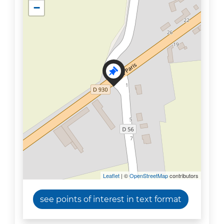
−
Leaflet
| ©
OpenStreetMap
contributors
see points of interest in text format