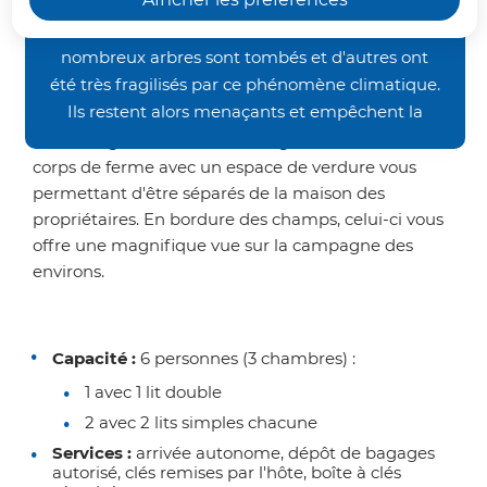
occasionnés par les orages de la fin juin, nos
leur ferme, idéal pour passer du
chemins de randonnée restent inaccessibles. De
bon temps en famille !
nombreux arbres sont tombés et d'autres ont
été très fragilisés par ce phénomène climatique.
Ils restent alors menaçants et empêchent la
Ancienne étable devenue maison puis logement
bonne pratique des activités pédestre et VTT.
locatif, le gîte de la Ferme Rouge est situé dans un
Nous vous demandons donc un peu de patience
corps de ferme avec un espace de verdure vous
avant de retrouver nos sentiers dans un meilleur
permettant d'être séparés de la maison des
propriétaires. En bordure des champs, celui-ci vous
état. Merci de votre compréhension.
offre une magnifique vue sur la campagne des
environs.
Capacité :
6 personnes (3 chambres) :
1 avec 1 lit double
2 avec 2 lits simples chacune
Services :
arrivée autonome, dépôt de bagages
autorisé, clés remises par l'hôte, boîte à clés