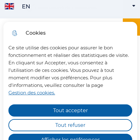
EN
Skip to
Communauté de Communes
ENGLISH
ACTIVE
Skip to
Skip to
Skip to
main
menu
search
site map
content
Main menu
Menu
Office du tourisme du Pays du Vermandois
Cookies
FRANÇAIS
Ce site utilise des cookies pour assurer le bon
fermer 
fonctionnement et réaliser des statistiques de visite.
En cliquant sur Accepter, vous consentez à
l'utilisation de ces cookies. Vous pouvez à tout
Saint-Jacques-de-
moment modifier vos préférences. Pour plus
d'informations, veuillez consulter la page
Compostelle par l'Escaut
Gestion des cookies.
Tout accepter
Chemins de randonnée
impraticables
Tout refuser
Nous vous informons qu'en raison des dégâts
Afficher les préférences