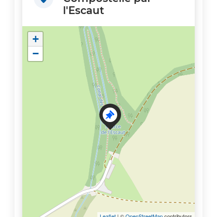
l'Escaut
+
−
Leaflet
| ©
OpenStreetMap
contributors