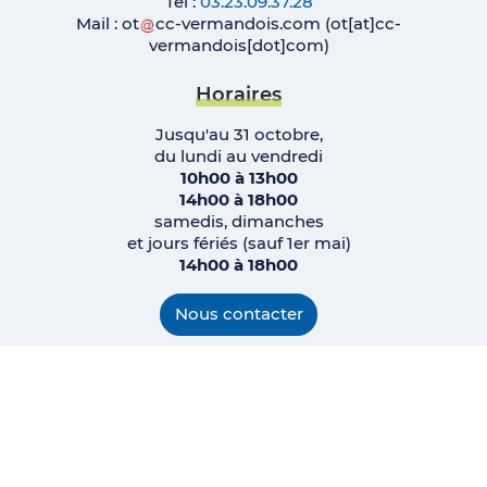
Tél :
03.23.09.37.28
Mail :
ot
cc-vermandois
.
com
(ot[at]cc-
vermandois[dot]com)
Horaires
Jusqu'au 31 octobre,
du lundi au vendredi
10h00 à 13h00
14h00 à 18h00
samedis, dimanches
et jours fériés (sauf 1er mai)
14h00 à 18h00
Nous contacter
Instagram
Facebook
Plan du site