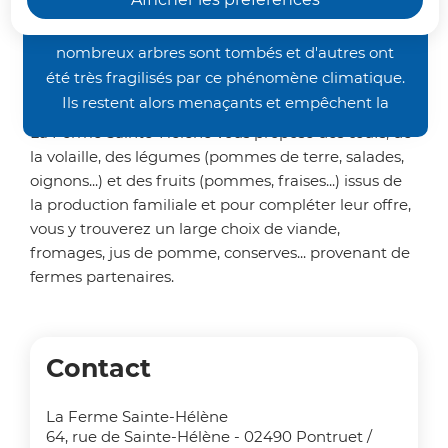
occasionnés par les orages de la fin juin, nos
de partenaires régionaux aux
chemins de randonnée restent inaccessibles. De
casiers de "la Ferme Sainte-
nombreux arbres sont tombés et d'autres ont
Hélène".
été très fragilisés par ce phénomène climatique.
Ils restent alors menaçants et empêchent la
bonne pratique des activités pédestre et VTT.
La Ferme Sainte-Hélène vous propose des œufs, de
Nous vous demandons donc un peu de patience
la volaille, des légumes (pommes de terre, salades,
avant de retrouver nos sentiers dans un meilleur
oignons...) et des fruits (pommes, fraises...) issus de
état. Merci de votre compréhension.
la production familiale et pour compléter leur offre,
vous y trouverez un large choix de viande,
fromages, jus de pomme, conserves... provenant de
fermes partenaires.
Contact
La Ferme Sainte-Hélène
64, rue de Sainte-Hélène - 02490 Pontruet /