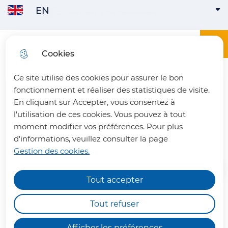
EN
Skip to
Communauté de Communes
ENGLISH
ACTIVE
Skip to
Skip to
Skip to
main
menu
search
site map
content
Main menu
Menu
Office du tourisme du Pays du Vermandois
Cookies
FRANÇAIS
Ce site utilise des cookies pour assurer le bon
fermer 
fonctionnement et réaliser des statistiques de visite.
En cliquant sur Accepter, vous consentez à
l'utilisation de ces cookies. Vous pouvez à tout
La Ferme Sainte-Hélène
moment modifier vos préférences. Pour plus
d'informations, veuillez consulter la page
Gestion des cookies.
Tout accepter
Chemins de randonnée
impraticables
Tout refuser
À Pontruet, retrouvez les produits
Nous vous informons qu'en raison des dégâts
de l'exploitation familiale et ceux
Afficher les préférences