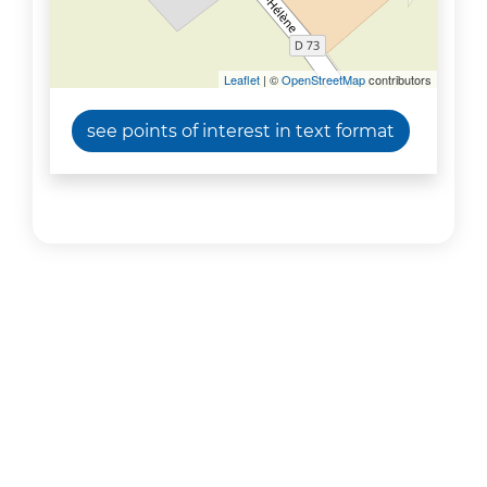
Leaflet
| ©
OpenStreetMap
contributors
see points of interest in text format