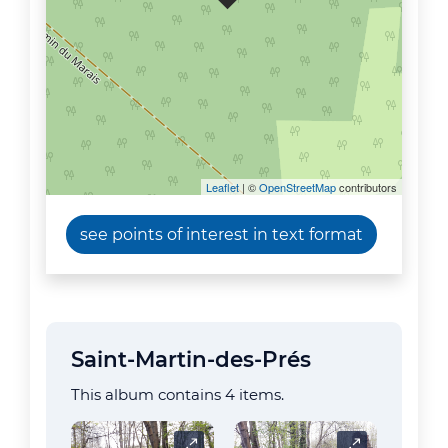
Leaflet
| ©
OpenStreetMap
contributors
see points of interest in text format
Saint-Martin-des-Prés
This album contains 4 items.