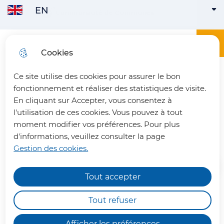
EN
Skip to
Communauté de Communes
ENGLISH
ACTIVE
Skip to
Skip to
Skip to
main
menu
search
site map
content
Main menu
Menu
Office du tourisme du Pays du Vermandois
Cookies
FRANÇAIS
Ce site utilise des cookies pour assurer le bon
fermer 
fonctionnement et réaliser des statistiques de visite.
En cliquant sur Accepter, vous consentez à
l'utilisation de ces cookies. Vous pouvez à tout
Saint-Martin-des-Prés
moment modifier vos préférences. Pour plus
d'informations, veuillez consulter la page
Gestion des cookies.
Tout accepter
Chemins de randonnée
impraticables
Tout refuser
Saint-Martin-des-Prés est un
Nous vous informons qu'en raison des dégâts
village abandonné dans la vallée
Afficher les préférences