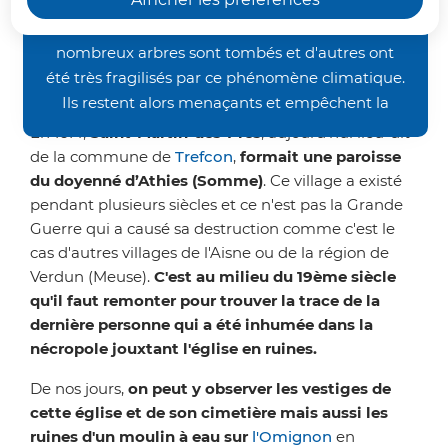
occasionnés par les orages de la fin juin, nos
de l’Omignon à l'ouest de Trefcon
chemins de randonnée restent inaccessibles. De
en bordure du département de la
nombreux arbres sont tombés et d'autres ont
Somme.
été très fragilisés par ce phénomène climatique.
Ils restent alors menaçants et empêchent la
bonne pratique des activités pédestre et VTT.
En 1614,
Saint-Martin-des-Prés
, aujourd'hui lieu-dit
Nous vous demandons donc un peu de patience
de la commune de
Trefcon
,
formait une paroisse
avant de retrouver nos sentiers dans un meilleur
du doyenné d’Athies (Somme)
. Ce village a existé
état. Merci de votre compréhension.
pendant plusieurs siècles et ce n'est pas la Grande
Guerre qui a causé sa destruction comme c'est le
cas d'autres villages de l'Aisne ou de la région de
Verdun (Meuse).
C'est au milieu du 19ème siècle
qu'il faut remonter pour trouver la trace de la
dernière personne qui a été inhumée dans la
nécropole jouxtant l'église en ruines.
De nos jours,
on peut y observer les vestiges de
cette église et de son cimetière mais aussi les
ruines d'un moulin à eau sur
l'Omignon
en