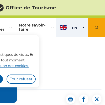
Office de Tourisme
Notre savoir-
EN
er
faire
ENGLISH
ACTIVE
fermer l'alerte
stiques de visite. En
z à tout moment
tion des cookies.
Tout refuser
Print la page End
Share the 
Shar