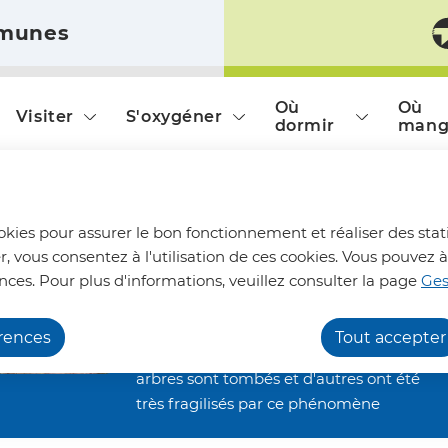
munes
ntent
Skip to site map
Où
Où
Visiter
S'oxygéner
dormir
mang
Chemins de randonnée
ookies pour assurer le bon fonctionnement et réaliser des stati
impraticables
r, vous consentez à l'utilisation de ces cookies. Vous pouve
Nous vous informons qu'en raison des
nces. Pour plus d'informations, veuillez consulter la page
Ges
dégâts occasionnés par les orages de la
fin juin, nos chemins de randonnée
érences
Tout accepter
restent inaccessibles. De nombreux
arbres sont tombés et d'autres ont été
très fragilisés par ce phénomène
Endives du Bosquet
climatique. Ils restent alors menaçants