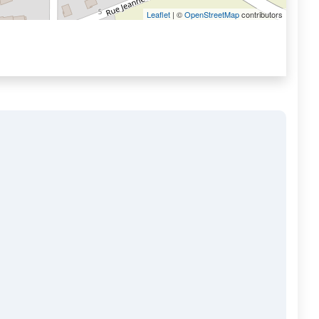
Leaflet
| ©
OpenStreetMap
contributors