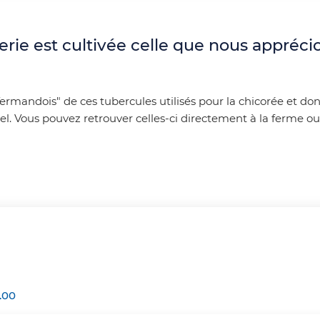
et empêchent la bonne pratique des
activités pédestre et VTT. Nous vous
demandons donc un peu de patience
rie est cultivée celle que nous apprécio
avant de retrouver nos sentiers dans un
meilleur état. Merci de votre
compréhension.
mandois" de ces tubercules utilisés pour la chicorée et don
Vous pouvez retrouver celles-ci directement à la ferme ou d
.00