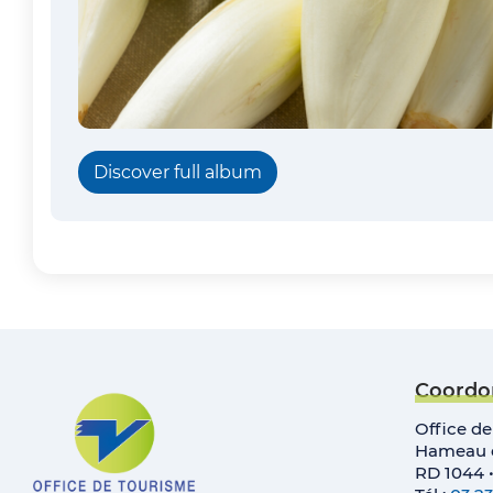
Discover full album
Coordo
Office d
Hameau d
RD 1044 