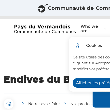
Communauté de Com
Skip to menu
Skip to search
Skip to main co
Main menu
N
Who we
a
Office du tourisme du Pays du Vermandois
are
v
Cookies
i
Ce site utilise des c
g
cliquant sur Accepte
a
modifier vos préfére
Endives du Bosquet
t
Afficher les préf
i
o
Notre savoir-faire
Nos producteurs
n
B
Home