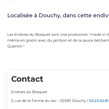
p
r
r
Localisée à Douchy, dans cette endive
e
i
a
n
d
Les Endives du Bosquet sont une production "made in Ver
même en gratin avec du jambon et de la sauce béchamel. 
c
c
Quentin !
i
r
p
u
a
m
Contact
l
b
e
Endives du Bosquet
O
5, rue de la Ferme du sac - 02590 Douchy /
03.23.50.81
T