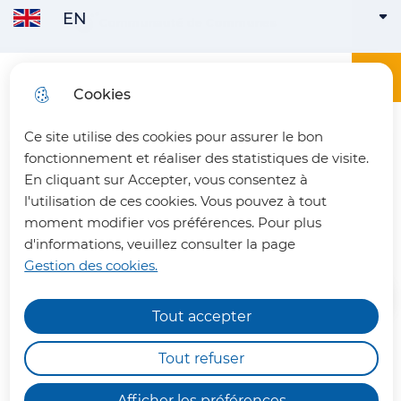
EN
Skip to
Communauté de Communes
ENGLISH
ACTIVE
Skip to
Skip to
Skip to
main
menu
search
site map
content
Main menu
Menu
Office du tourisme du Pays du Vermandois
Cookies
FRANÇAIS
Ce site utilise des cookies pour assurer le bon
fermer 
fonctionnement et réaliser des statistiques de visite.
En cliquant sur Accepter, vous consentez à
l'utilisation de ces cookies. Vous pouvez à tout
L’Abeille Impériale
moment modifier vos préférences. Pour plus
d'informations, veuillez consulter la page
Gestion des cookies.
Tout accepter
Chemins de randonnée
impraticables
Tout refuser
Apiculteur à Bellenglise, Éric vous
Nous vous informons qu'en raison des dégâts
propose du miel produit dans une
Afficher les préférences