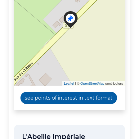
Leaflet
| ©
OpenStreetMap
contributors
see points of interest in text format
L'Abeille Impériale