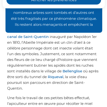
occasionnés par les orages de la fin juin, nos
région qui a vu passer l'Empereur
chemins de randonnée restent inaccessibles. De
Napoléon !
nombreux arbres sont tombés et d'autres ont
été très fragilisés par ce phénomène climatique.
Ils restent alors menaçants et empêchent la
À quelques kilomètres au sud du site de Riqueval,
bonne pratique des activités pédestre et VTT.
où débute le souterrain fluvial du
Nous vous demandons donc un peu de patience
canal de Saint-Quentin
inauguré par Napoléon 1er
avant de retrouver nos sentiers dans un meilleur
en 1810, l’Abeille Impériale est un c
lin d’œil à ce
célèbre personnage dont cet insecte volant était
état. Merci de votre compréhension.
l'un des symboles.
Justement, ce sont notamment
des fleurs de ce lieu chargé d'histoire que viennent
régulièrement butiner les apidés dont les ruches
sont installés dans le village de
Bellenglise
où après
être sorti du tunnel de
Riqueval
, la voie d'eau
poursuit son parcours en direction de Saint-
Quentin.
Une fois le travail de ces petites bêtes effectué,
l'apiculteur entre en
œuvre
pour récolter le miel