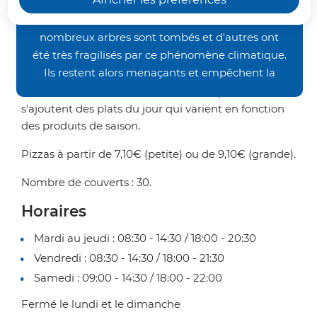
occasionnés par les orages de la fin juin, nos
propose de choisir parmi ses
chemins de randonnée restent inaccessibles. De
pizzas.
nombreux arbres sont tombés et d'autres ont
été très fragilisés par ce phénomène climatique.
Ils restent alors menaçants et empêchent la
"Le Borsalino" vous propose ses pizzas à
bonne pratique des activités pédestre et VTT.
sélectionner sur une carte variée à laquelle
Nous vous demandons donc un peu de patience
s'ajoutent des plats du jour qui varient en fonction
avant de retrouver nos sentiers dans un meilleur
des produits de saison.
état. Merci de votre compréhension.
Pizzas à partir de 7,10€ (petite) ou de 9,10€ (grande).
Nombre de couverts : 30.
Horaires
Mardi au jeudi : 08:30 - 14:30 / 18:00 - 20:30
Vendredi : 08:30 - 14:30 / 18:00 - 21:30
Samedi : 09:00 - 14:30 / 18:00 - 22:00
Fermé le lundi et le dimanche