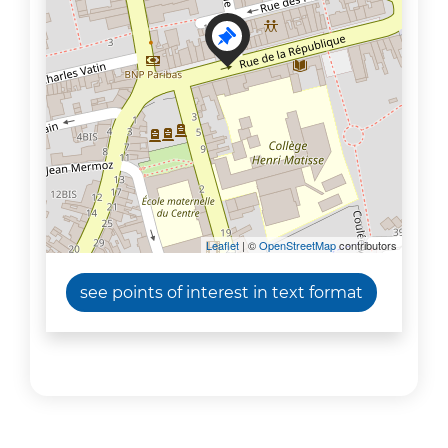
Leaflet
| ©
OpenStreetMap
contributors
see points of interest in text format