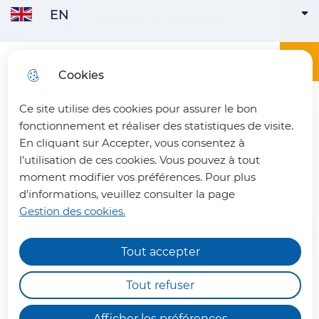
EN
Skip to
Communauté de Communes
ENGLISH
ACTIVE
Skip to
Skip to
Skip to
main
menu
search
site map
content
Main menu
Menu
Office du tourisme du Pays du Vermandois
Cookies
FRANÇAIS
Ce site utilise des cookies pour assurer le bon
fermer 
fonctionnement et réaliser des statistiques de visite.
En cliquant sur Accepter, vous consentez à
l'utilisation de ces cookies. Vous pouvez à tout
Le Borsalino
moment modifier vos préférences. Pour plus
d'informations, veuillez consulter la page
Gestion des cookies.
Tout accepter
Chemins de randonnée
impraticables
Tout refuser
Cet établissement qui vous reçoit
Nous vous informons qu'en raison des dégâts
dans un cadre classique vous
Afficher les préférences