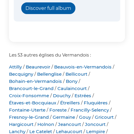
Discover full album
Les 53 autres églises du Vermandois :
Attilly
/
Beaurevoir
/
Beauvois-en-Vermandois
/
Becquigny
/
Bellenglise
/
Bellicourt
/
Bohain-en-Vermandois
/
Bony
/
Brancourt-le-Grand
/
Caulaincourt
/
Croix-Fonsomme
/
Douchy
/
Estrées
/
Étaves-et-Bocquiaux
/
Étreillers
/
Fluquières
/
Fontaine-Uterte
/
Foreste
/
Francilly-Selency
/
Fresnoy-le-Grand
/
Germaine
/
Gouy
/
Gricourt
/
Hargicourt
/
Holnon
/
Jeancourt
/
Joncourt
/
Lanchy
/
Le Catelet
/
Lehaucourt
/
Lempire
/