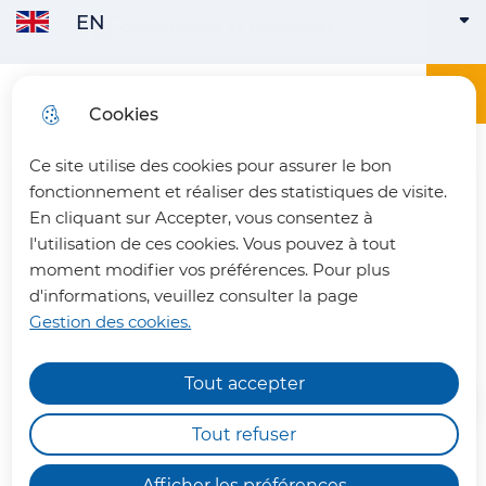
EN
Skip to
Communauté de Communes
ENGLISH
ACTIVE
Skip to
Skip to
Skip to
main
menu
search
site map
content
Main menu
Menu
Office du tourisme du Pays du Vermandois
Cookies
FRANÇAIS
Ce site utilise des cookies pour assurer le bon
fermer 
fonctionnement et réaliser des statistiques de visite.
En cliquant sur Accepter, vous consentez à
l'utilisation de ces cookies. Vous pouvez à tout
L'église Saint-Martin
moment modifier vos préférences. Pour plus
d'informations, veuillez consulter la page
d'Aubencheul-aux-Bois
Gestion des cookies.
Tout accepter
Chemins de randonnée
impraticables
Tout refuser
Nous vous informons qu'en raison des dégâts
Afficher les préférences