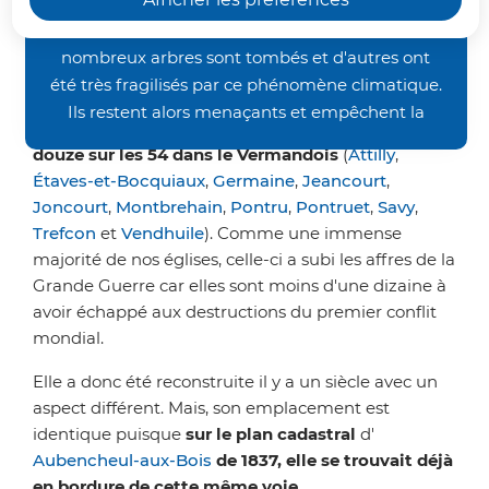
L'église Saint-Martin se situe au
occasionnés par les orages de la fin juin, nos
chemins de randonnée restent inaccessibles. De
centre de ce village presque
nombreux arbres sont tombés et d'autres ont
enclavé dans le Nord.
été très fragilisés par ce phénomène climatique.
Ils restent alors menaçants et empêchent la
Cette église est dédié à Saint-Martin comme
bonne pratique des activités pédestre et VTT.
douze sur les 54 dans le Vermandois
(
Attilly
,
Nous vous demandons donc un peu de patience
Étaves-et-Bocquiaux
,
Germaine
,
Jeancourt
,
avant de retrouver nos sentiers dans un meilleur
Joncourt
,
Montbrehain
,
Pontru
,
Pontruet
,
Savy
,
état. Merci de votre compréhension.
Trefcon
et
Vendhuile
). Comme une immense
majorité de nos églises, celle-ci a subi les affres de la
Grande Guerre car elles sont moins d'une dizaine à
avoir échappé aux destructions du premier conflit
mondial.
Elle a donc été reconstruite il y a un siècle avec un
aspect différent. Mais, son emplacement est
identique puisque
sur le plan cadastral
d'
Aubencheul-aux-Bois
de 1837, elle se trouvait déjà
en bordure de cette même voie
.