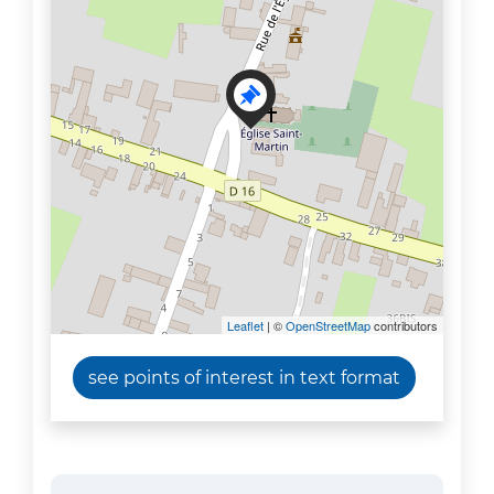
Leaflet
| ©
OpenStreetMap
contributors
see points of interest in text format