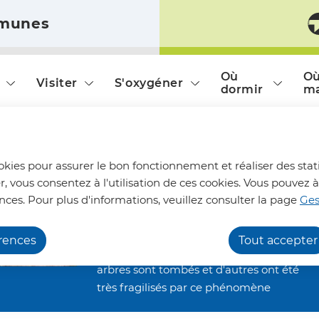
munes
ontenu principal
Consulter le plan du site
Où
O
Visiter
S'oxygéner
dormir
m
Chemins de randonnée
ookies pour assurer le bon fonctionnement et réaliser des stati
impraticables
r, vous consentez à l'utilisation de ces cookies. Vous pouve
Nous vous informons qu'en raison des
nces. Pour plus d'informations, veuillez consulter la page
Ges
dégâts occasionnés par les orages de la
dins à La Maison du T
fin juin, nos chemins de randonnée
érences
Tout accepter
restent inaccessibles. De nombreux
arbres sont tombés et d'autres ont été
très fragilisés par ce phénomène
climatique. Ils restent alors menaçants