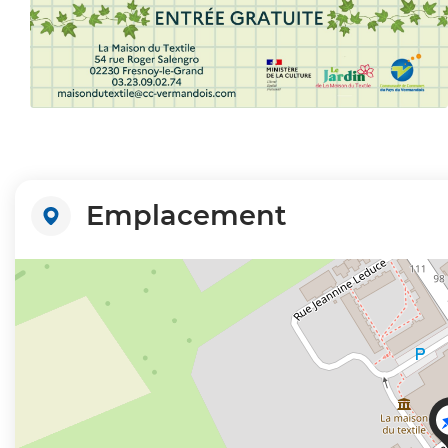
Zoom sur l'image
Emplacement
+
−