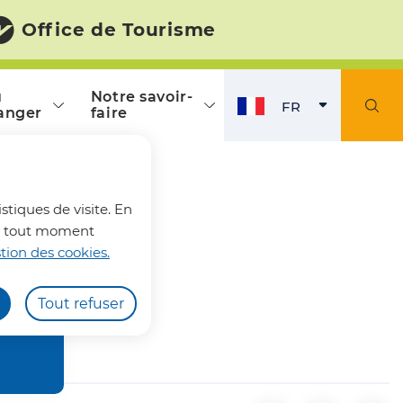
Office de Tourisme
ù
Notre savoir-
FR
anger
faire
FRANÇAIS
ACTI
fermer l'alerte
stiques de visite. En
z à tout moment
tion des cookies.
extile
Tout refuser