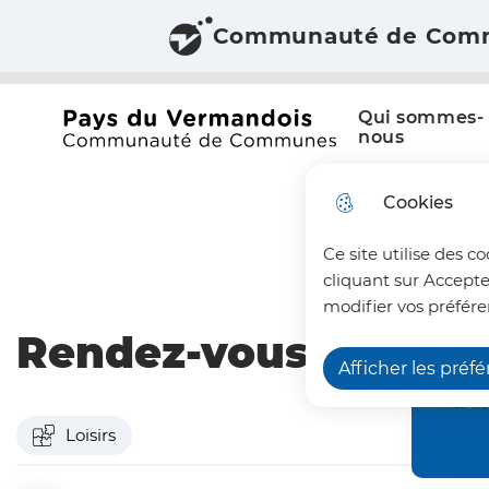
Communauté de Com
Aller au menu
Aller à la recherche
Aller au c
Menu principal
N
Qui sommes-
a
Office du tourisme du Pays du Vermandois
nous
v
Cookies
i
Ce site utilise des c
g
cliquant sur Accepte
a
modifier vos préfére
Rendez-vous aux Jar
t
Afficher les préf
i
o
Loisirs
n