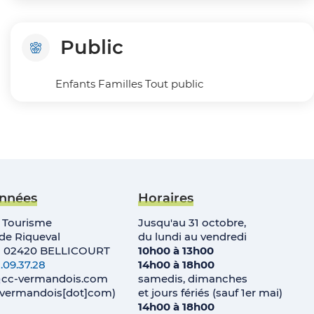
Public
Enfants Familles Tout public
nnées
Horaires
e Tourisme
Jusqu'au 31 octobre,
e Riqueval
du lundi au vendredi
• 02420 BELLICOURT
10h00 à 13h00
.09.37.28
14h00 à 18h00
cc-vermandois
.
com
samedis, dimanches
c-vermandois[dot]com)
et jours fériés (sauf 1er mai)
14h00 à 18h00