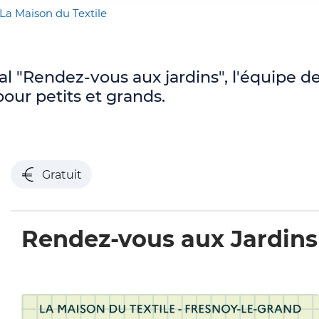
et empêchent la bonne pratique des
La Maison du Textile
activités pédestre et VTT. Nous vous
demandons donc un peu de patience
avant de retrouver nos sentiers dans un
l "Rendez-vous aux jardins", l'équipe d
meilleur état. Merci de votre
ur petits et grands.
compréhension.
Gratuit
Rendez-vous aux Jardins
nts de