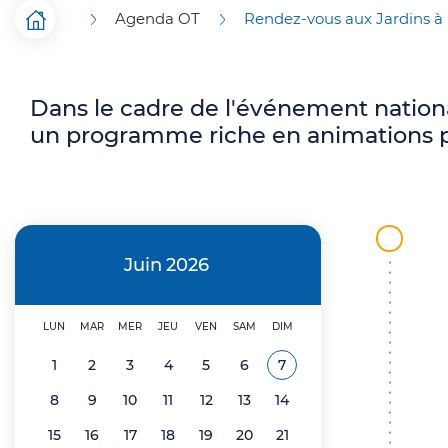
p
Agenda OT
Rendez-vous aux Jardins à 
F
Accueil
r
i
i
Dans le cadre de l'événement nationa
l
un programme riche en animations po
n
d
c
'
i
A
p
r
Juin
2026
a
i
l
LUN
MAR
MER
JEU
VEN
SAM
DIM
a
e
1
2
3
4
5
6
7
n
Voir tous les événeme
Juin 2026
O
8
9
10
11
12
13
14
e
T
15
16
17
18
19
20
21