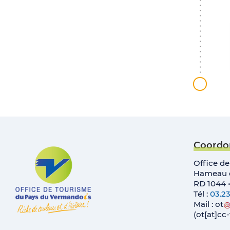
Coordo
Office d
Hameau d
RD 1044 
Tél :
03.23
Mail :
ot
(ot[at]c