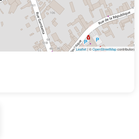
Leaflet
| ©
OpenStreetMap
contributors