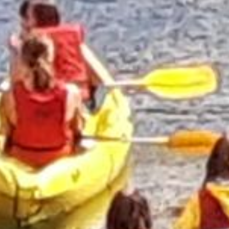
et empêchent la bonne pratique des
activités pédestre et VTT. Nous vous
demandons donc un peu de patience
avant de retrouver nos sentiers dans un
meilleur état. Merci de votre
compréhension.