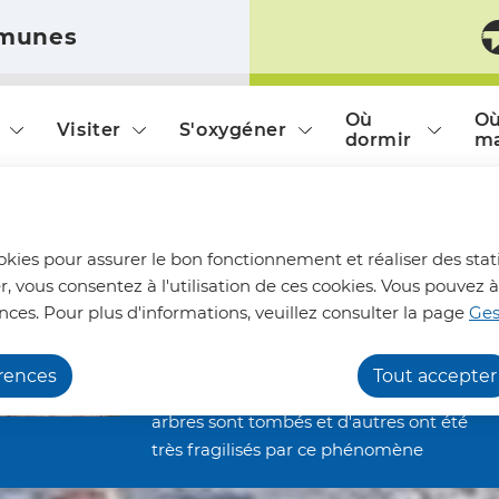
munes
ontenu principal
Consulter le plan du site
Où
O
Visiter
S'oxygéner
dormir
m
Chemins de randonnée
ookies pour assurer le bon fonctionnement et réaliser des stati
impraticables
r, vous consentez à l'utilisation de ces cookies. Vous pouve
Nous vous informons qu'en raison des
nces. Pour plus d'informations, veuillez consulter la page
Ges
dégâts occasionnés par les orages de la
fin juin, nos chemins de randonnée
érences
Tout accepter
restent inaccessibles. De nombreux
arbres sont tombés et d'autres ont été
très fragilisés par ce phénomène
climatique. Ils restent alors menaçants