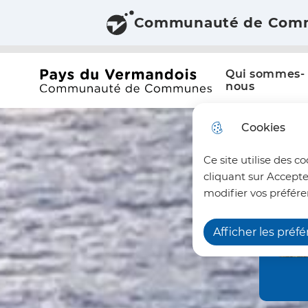
Communauté de Com
Aller au menu
Aller à la recherche
Aller au c
Menu principal
N
Qui sommes-
a
Office du tourisme du Pays du Vermandois
nous
v
Cookies
i
Ce site utilise des c
g
cliquant sur Accepte
a
modifier vos préfére
t
Afficher les préf
i
o
n