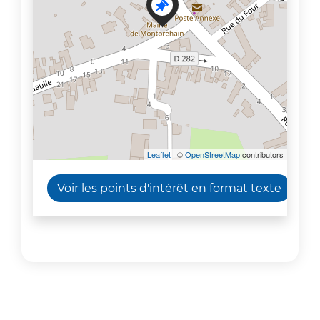
Leaflet
| ©
OpenStreetMap
contributors
Voir les points d'intérêt en format texte