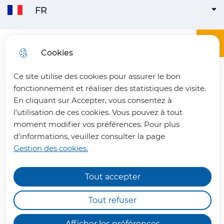
FR
Aller
Aller au
Consulter
Communauté de Communes
FRANÇAIS
ACTIVE
Aller à la
au
contenu
le plan
recherche
menu
principal
du site
Menu principa
Menu
Office du tourisme du Pays du Vermandois
Cookies
ENGLISH
Ce site utilise des cookies pour assurer le bon
fermer 
fonctionnement et réaliser des statistiques de visite.
En cliquant sur Accepter, vous consentez à
l'utilisation de ces cookies. Vous pouvez à tout
La plaque australienne de
moment modifier vos préférences. Pour plus
d'informations, veuillez consulter la page
Montbrehain
Gestion des cookies.
Tout accepter
Chemins de randonnée
impraticables
Tout refuser
Nous vous informons qu'en raison des dégâts
Afficher les préférences