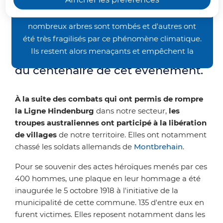
Sur la façade de la mairie, une
occasionnés par les orages de la fin juin, nos
chemins de randonnée restent inaccessibles. De
plaque commémore la libération
nombreux arbres sont tombés et d'autres ont
du village par les
Australian
été très fragilisés par ce phénomène climatique.
Imperial Forces
. Elle a été
Ils restent alors menaçants et empêchent la
inaugurée le 5 octobre 2018 lors
bonne pratique des activités pédestre et VTT.
du centenaire de cet événement.
Nous vous demandons donc un peu de patience
avant de retrouver nos sentiers dans un meilleur
À la suite des combats qui ont permis de rompre
état. Merci de votre compréhension.
la Ligne Hindenburg
dans notre secteur,
les
troupes australiennes ont participé à la libération
de villages
de notre territoire. Elles ont notamment
chassé les soldats allemands de
Montbrehain
.
Pour se souvenir des actes héroïques menés par ces
400 hommes, une plaque en leur hommage a été
inaugurée le 5 octobre 1918 à l'initiative de la
municipalité de cette commune. 135 d'entre eux en
furent victimes. Elles reposent notamment dans les