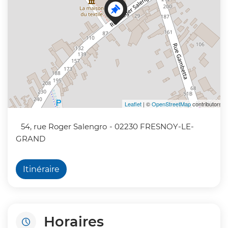
Leaflet
| ©
OpenStreetMap
contributors
54, rue Roger Salengro
- 02230 FRESNOY-LE-
GRAND
Itinéraire
Horaires