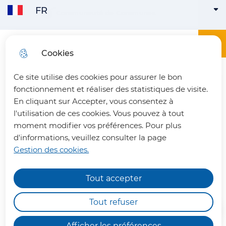
FR
Aller
Aller au
Consulter
Communauté de Communes
FRANÇAIS
ACTIVE
Aller à la
au
contenu
le plan
recherche
menu
principal
du site
Menu principa
Menu
Office du tourisme du Pays du Vermandois
Cookies
ENGLISH
Ce site utilise des cookies pour assurer le bon
fermer 
fonctionnement et réaliser des statistiques de visite.
En cliquant sur Accepter, vous consentez à
l'utilisation de ces cookies. Vous pouvez à tout
Ateliers créatifs fête des
moment modifier vos préférences. Pour plus
d'informations, veuillez consulter la page
parents
Gestion des cookies.
Loisirs
Tout accepter
Chemins de randonnée
impraticables
Tout refuser
Nous vous informons qu'en raison des dégâts
Afficher les préférences