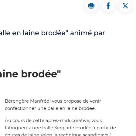
Imprimer la page A
Partager la
Part
alle en laine brodée" animé par
laine brodée"
Bérengère Manfrédi vous propose de venir
confectionner une balle en laine brodée.
Au cours de cette après-midi créative, vous
fabriquerez une balle Singlade brodée à partir de
chutes de laine selon la technique scandinave !