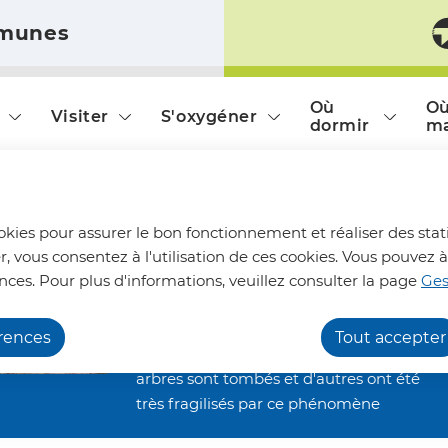
munes
ontenu principal
Consulter le plan du site
Où
O
Visiter
S'oxygéner
dormir
m
Chemins de randonnée
ookies pour assurer le bon fonctionnement et réaliser des stati
impraticables
r, vous consentez à l'utilisation de ces cookies. Vous pouve
Nous vous informons qu'en raison des
nces. Pour plus d'informations, veuillez consulter la page
Ges
dégâts occasionnés par les orages de la
e en laine brodée"
fin juin, nos chemins de randonnée
érences
Tout accepter
restent inaccessibles. De nombreux
arbres sont tombés et d'autres ont été
très fragilisés par ce phénomène
climatique. Ils restent alors menaçants