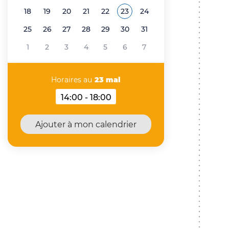
18
19
20
21
22
23
24
Voir tous les événements d
mai 2026
25
26
27
28
29
30
31
1
2
3
4
5
6
7
Horaires au
23 mai
14:00 - 18:00
Horaires au 23 mai 2026
Ajouter à mon calendrier