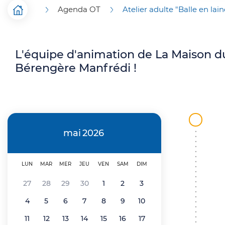
p
Agenda OT
Atelier adulte "Balle en lai
F
Accueil
r
i
i
L'équipe d'animation de La Maison du 
l
Bérengère Manfrédi !
n
d
c
'
i
A
p
r
mai
2026
a
i
l
LUN
MAR
MER
JEU
VEN
SAM
DIM
a
e
27
28
29
30
1
2
3
n
O
4
5
6
7
8
9
10
e
T
11
12
13
14
15
16
17