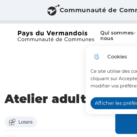
Communauté de Com
Aller au menu
Aller à la recherche
Aller au c
Menu principal
N
Qui sommes-
a
Office du tourisme du Pays du Vermandois
nous
v
Cookies
i
Ce site utilise des c
g
cliquant sur Accepte
a
modifier vos préfére
Atelier adulte "Ball
t
Afficher les préf
i
o
Loisirs
n