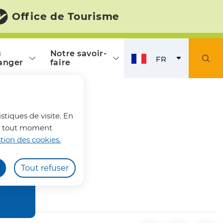
Office de Tourisme
ù
Notre savoir-
FR
anger
faire
FRANÇAIS
ACTI
fermer l'alerte
stiques de visite. En
z à tout moment
tion des cookies.
Tout refuser