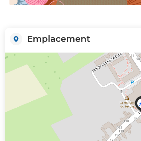
Zoom sur l'image
Emplacement
+
−