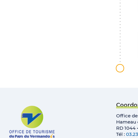
Coordo
Office d
Hameau d
RD 1044 
Tél :
03.23