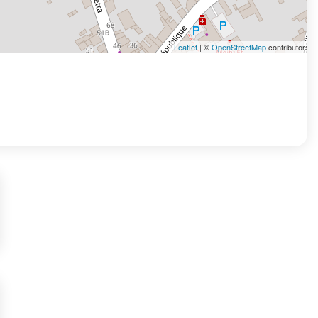
Leaflet
| ©
OpenStreetMap
contributors