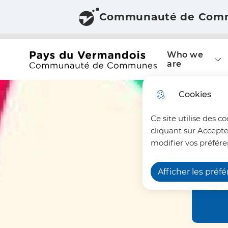
Communauté de Com
Skip to menu
Skip to search
Skip to main co
Main menu
N
Who we
a
Office du tourisme du Pays du Vermandois
are
v
Cookies
i
Ce site utilise des c
g
cliquant sur Accepte
a
modifier vos préfére
t
Afficher les préf
i
o
n