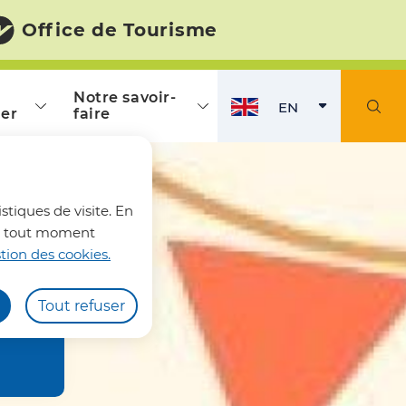
Office de Tourisme
Notre savoir-
EN
er
faire
ENGLISH
ACTIVE
fermer l'alerte
stiques de visite. En
z à tout moment
tion des cookies.
Tout refuser