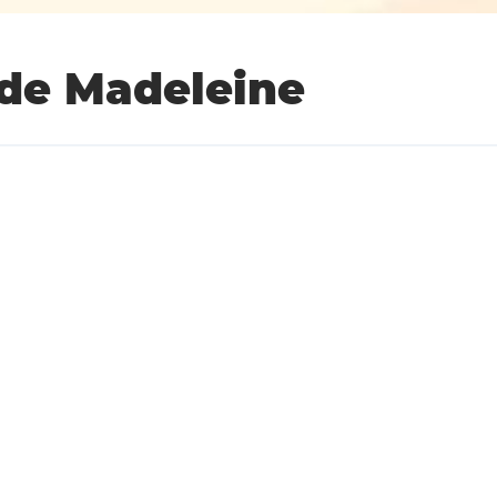
 de Madeleine
Madeleine
Pour les vacances scolaires de février, le Musée du toua
découvrir la
recette des ratons de Madeleine
, une gou
Riqueval !
Jeu disponible du
11 au 21 février
2025, du
mardi au ven
inscription au
03.23.09.37.28
Tarif
: 5 € par personne - De 2 à 6 personnes avec au m