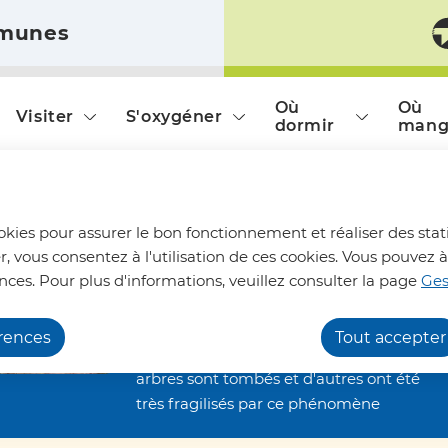
munes
ntent
Skip to site map
Où
Où
Visiter
S'oxygéner
dormir
mang
Chemins de randonnée
ookies pour assurer le bon fonctionnement et réaliser des stati
impraticables
r, vous consentez à l'utilisation de ces cookies. Vous pouve
Nous vous informons qu'en raison des
nces. Pour plus d'informations, veuillez consulter la page
Ges
dégâts occasionnés par les orages de la
fin juin, nos chemins de randonnée
érences
Tout accepter
restent inaccessibles. De nombreux
arbres sont tombés et d'autres ont été
très fragilisés par ce phénomène
climatique. Ils restent alors menaçants