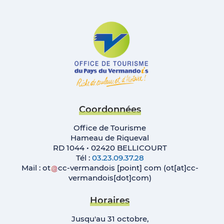
Coordonnées
Office de Tourisme
Hameau de Riqueval
RD 1044 • 02420 BELLICOURT
Tél :
03.23.09.37.28
Mail :
ot
cc-vermandois
[point]
com
(ot[at]cc-
vermandois[dot]com)
Horaires
Jusqu'au 31 octobre,