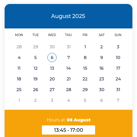
August
2025
MON
TUE
WED
THU
FRI
SAT
SUN
28
29
30
31
1
2
3
4
5
6
7
8
9
10
See all the events of
August 2025
11
12
13
14
15
16
17
18
19
20
21
22
23
24
25
26
27
28
29
30
31
1
2
3
4
5
6
7
Hours at
06 August
13:45 - 17:00
Hours at 06 August 2025