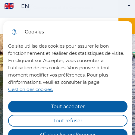
EN
Skip to
Communauté de Communes
ENGLISH
ACTIVE
Skip to
Skip to
Skip to
main
menu
search
site map
content
Main menu
Menu
Office du tourisme du Pays du Vermandois
Cookies
FRANÇAIS
Ce site utilise des cookies pour assurer le bon
fermer 
fonctionnement et réaliser des statistiques de visite.
En cliquant sur Accepter, vous consentez à
l'utilisation de ces cookies. Vous pouvez à tout
moment modifier vos préférences. Pour plus
d'informations, veuillez consulter la page
Gestion des cookies.
Tout accepter
Chemins de randonnée
impraticables
Tout refuser
Nous vous informons qu'en raison des dégâts
Afficher les préférences